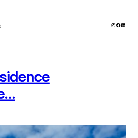
Instagram
Faceboo
LinkedI
e
résidence
re…