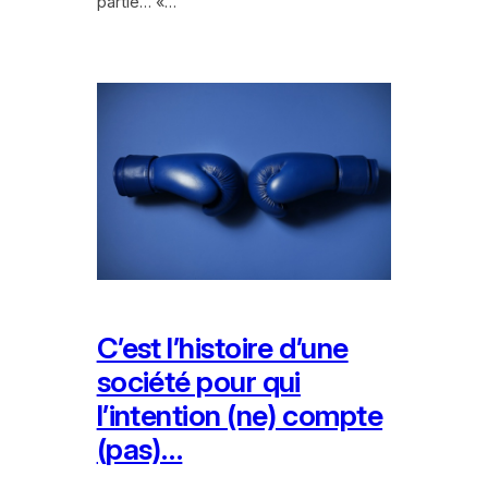
partie… «…
C’est l’histoire d’une
société pour qui
l’intention (ne) compte
(pas)…