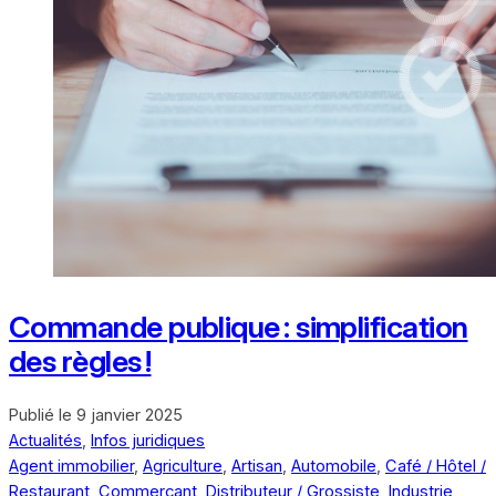
Commande publique : simplification
des règles !
Publié le
9 janvier 2025
Actualités
,
Infos juridiques
Agent immobilier
,
Agriculture
,
Artisan
,
Automobile
,
Café / Hôtel /
Restaurant
,
Commerçant
,
Distributeur / Grossiste
,
Industrie
,