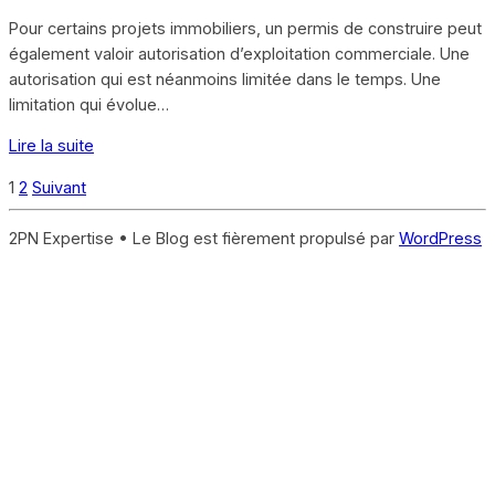
Pour certains projets immobiliers, un permis de construire peut
également valoir autorisation d’exploitation commerciale. Une
autorisation qui est néanmoins limitée dans le temps. Une
limitation qui évolue…
Lire la suite
Pagination
1
2
Suivant
des
2PN Expertise • Le Blog est fièrement propulsé par
WordPress
publications