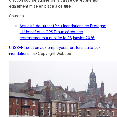
d’action sociale auprès de la caisse de retraite est
également mise en place à ce titre.
Sources :
Actualité de l’urssaf.fr : « Inondations en Bretagne
– l’Urssaf et le CPSTI aux côtés des
entrepreneurs » publiée le 26 janvier 2026
URSSAF : soutien aux employeurs bretons suite aux
inondations
– © Copyright WebLex