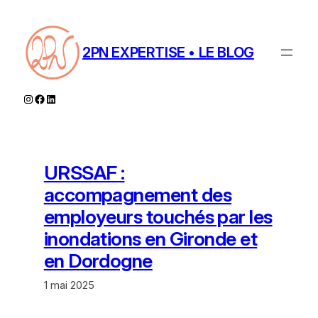
Aller
au
contenu
2PN EXPERTISE • LE BLOG
Instagram
Facebook
LinkedIn
URSSAF :
accompagnement des
employeurs touchés par les
inondations en Gironde et
en Dordogne
1 mai 2025