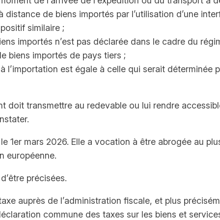
moment de l’arrivée de l’expédition ou du transport à de
e à distance de biens importés par l’utilisation d’une int
ositif similaire ;
iens importés n’est pas déclarée dans le cadre du régim
e biens importés de pays tiers ;
à l’importation est égale à celle qui serait déterminée po
nt doit transmettre au redevable ou lui rendre accessibl
nstater.
s le 1er mars 2026. Elle a vocation à être abrogée au p
ion européenne.
d’être précisées.
axe auprès de l’administration fiscale, et plus précisémen
 déclaration commune des taxes sur les biens et service