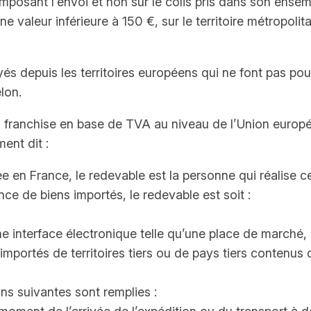
mposant l’envoi et non sur le colis pris dans son ensem
 valeur inférieure à 150 €, sur le territoire métropolit
és depuis les territoires européens qui ne font pas pour
lon.
a franchise en base de TVA au niveau de l’Union europé
ent dit :
uée en France, le redevable est la personne qui réalise ce
ance de biens importés, le redevable est soit :
n d’une interface électronique telle qu’une place de marché
s importés de territoires tiers ou de pays tiers contenu
ons suivantes sont remplies :