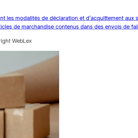
t les modalités de déclaration et d’acquittement aux s
articles de marchandise contenus dans des envois de fai
ight WebLex