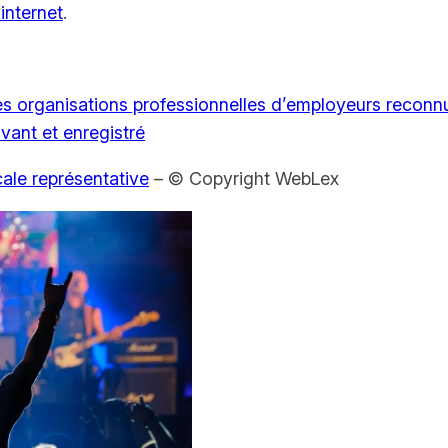
 internet
.
es organisations professionnelles d’employeurs reconnu
vant et enregistré
cale représentative
– © Copyright WebLex