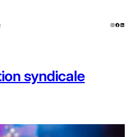
Instagram
Faceboo
LinkedI
e
tion syndicale