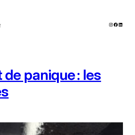
Instagram
Faceboo
LinkedI
e
 de panique : les
és