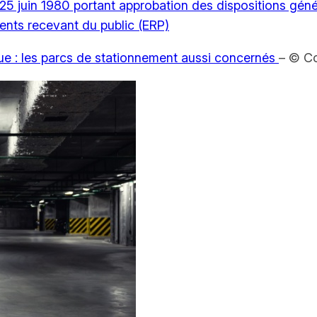
 25 juin 1980 portant approbation des dispositions géné
ents recevant du public (ERP)
que : les parcs de stationnement aussi concernés
– © C