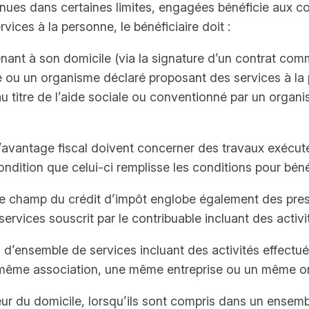
ues dans certaines limites, engagées bénéficie aux con
vices à la personne, le bénéficiaire doit :
venant à son domicile (via la signature d’un contrat co
e ou un organisme déclaré proposant des services à la 
é au titre de l’aide sociale ou conventionné par un orga
l’avantage fiscal doivent concerner des travaux exécut
ondition que celui-ci remplisse les conditions pour bén
le champ du crédit d’impôt englobe également des presta
rvices souscrit par le contribuable incluant des activit
 d’ensemble de services incluant des activités effectué
e même association, une même entreprise ou un même o
térieur du domicile, lorsqu’ils sont compris dans un ensem