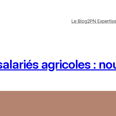
Le Blog
2PN Expertis
alariés agricoles : no