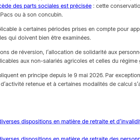
 cède des parts sociales est précisée
: cette conservatio
e Pacs ou à son concubin.
licable à certaines périodes prises en compte pour appréc
es qui doivent bien être examinées.
ns de réversion, l’allocation de solidarité aux person
icables aux non-salariés agricoles et celles du régime 
iquent en principe depuis le 9 mai 2026. Par exception,
e d’activité retenue et à certaines modalités de calcul 
erses dispositions en matière de retraite et d’invalid
verses dispositions en matière de retraite des personn