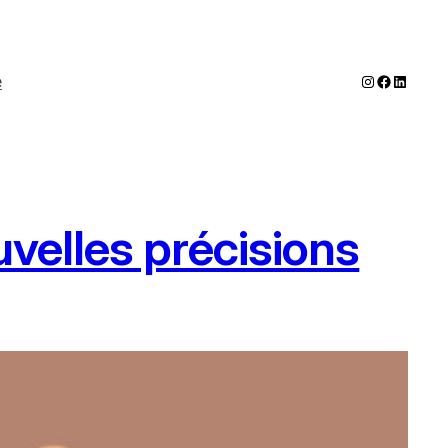
Instagram
Faceboo
LinkedI
e
uvelles précisions