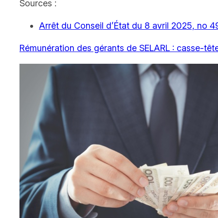
Sources :
Arrêt du Conseil d’État du 8 avril 2025, no 
Rémunération des gérants de SELARL : casse-têt