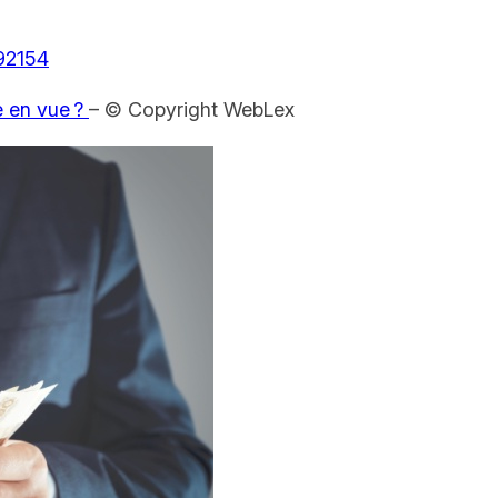
492154
e en vue ?
– © Copyright WebLex