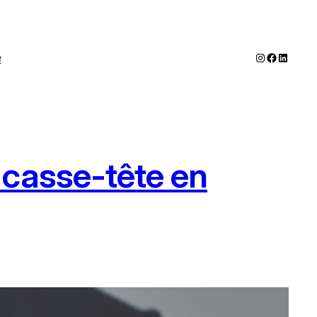
Instagram
Faceboo
LinkedI
e
 casse-tête en