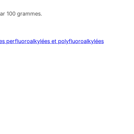
 par 100 grammes.
es perfluoroalkylées et polyfluoroalkylées