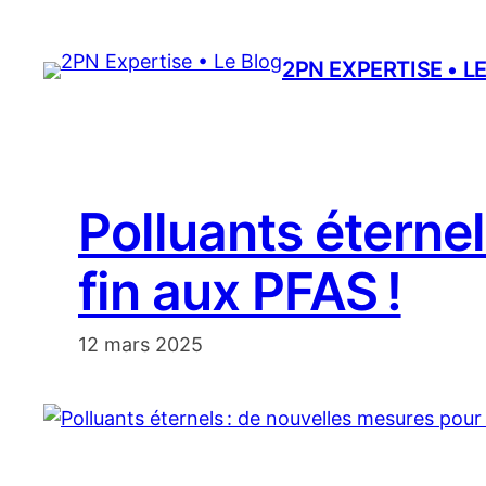
Aller
au
2PN EXPERTISE • L
contenu
Polluants éterne
fin aux PFAS !
12 mars 2025