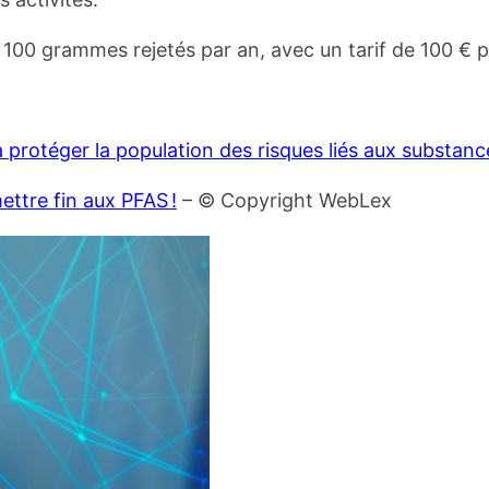
 à 100 grammes rejetés par an, avec un tarif de 100 €
 protéger la population des risques liés aux substanc
ettre fin aux PFAS !
– © Copyright WebLex