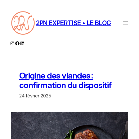
Aller
au
contenu
2PN EXPERTISE • LE BLOG
Instagram
Facebook
LinkedIn
Origine des viandes :
confirmation du dispositif
24 février 2025