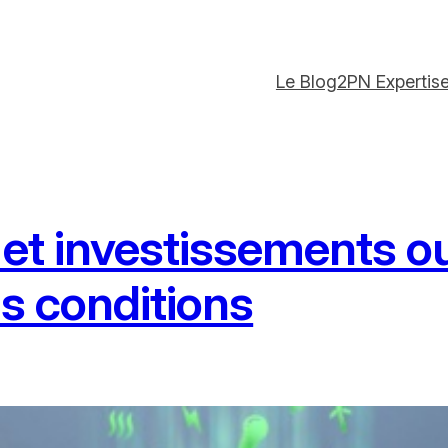
Le Blog
2PN Expertis
t investissements ou
us conditions