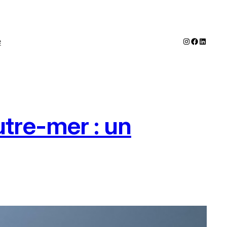
Instagram
Faceboo
LinkedI
e
tre-mer : un