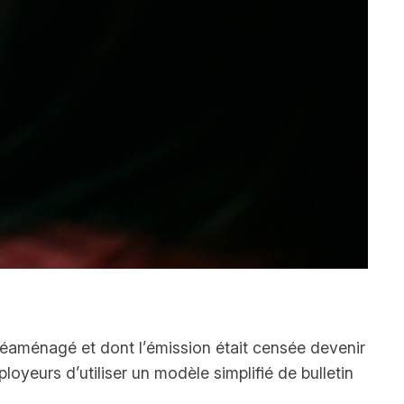
e réaménagé et dont l’émission était censée devenir
oyeurs d’utiliser un modèle simplifié de bulletin