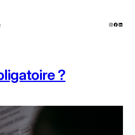
Instagram
Faceboo
LinkedI
e
bligatoire ?