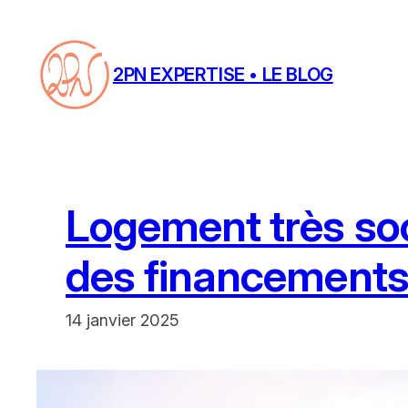
Aller
au
contenu
2PN EXPERTISE • LE BLOG
Logement très soc
des financement
14 janvier 2025