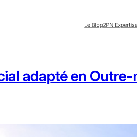
Le Blog
2PN Expertis
ial adapté en Outre-m
s