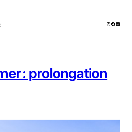
Instagram
Faceboo
LinkedI
e
er : prolongation