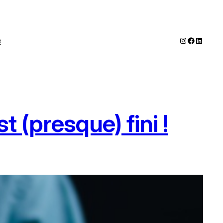
Instagram
Faceboo
LinkedI
e
 (presque) fini !