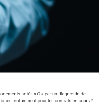
 logements notés « G » par un diagnostic de
tiques, notamment pour les contrats en cours ?