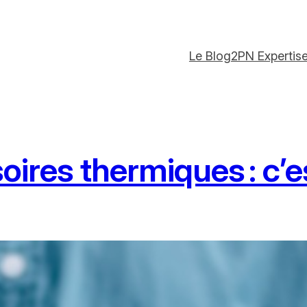
Le Blog
2PN Expertis
ires thermiques : c’est