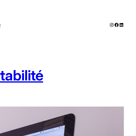
Instagram
Faceboo
LinkedI
e
tabilité