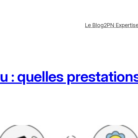
Le Blog
2PN Expertis
u : quelles prestation