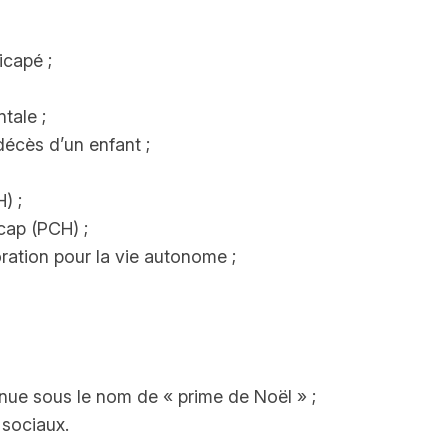
icapé ;
tale ;
 décès d’un enfant ;
) ;
cap (PCH) ;
ration pour la vie autonome ;
nnue sous le nom de « prime de Noël » ;
 sociaux.