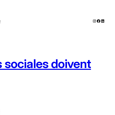
Instagram
Faceboo
LinkedI
e
s sociales doivent