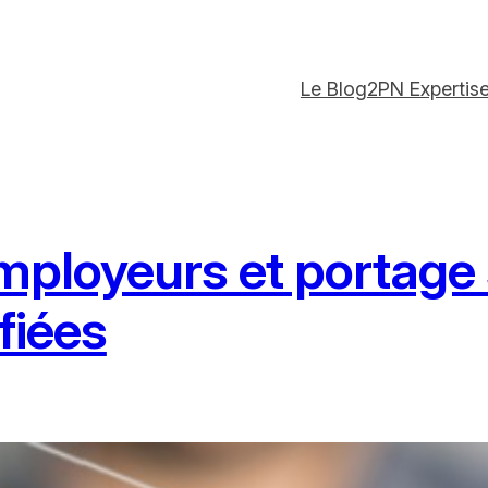
Le Blog
2PN Expertis
loyeurs et portage sa
fiées