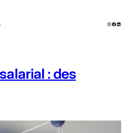
Instagram
Faceboo
LinkedI
e
larial : des