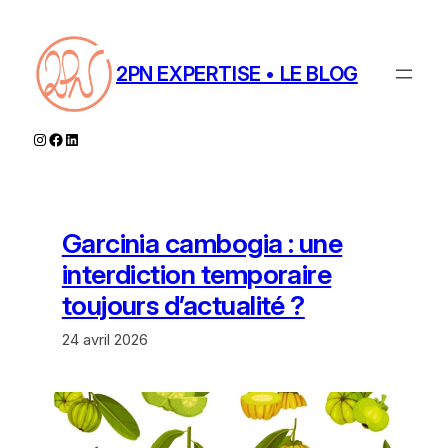
Aller
au
contenu
2PN EXPERTISE • LE BLOG
Instagram
Facebook
LinkedIn
Garcinia cambogia : une
interdiction temporaire
toujours d’actualité ?
24 avril 2026