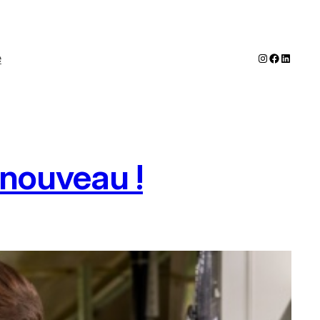
Instagram
Faceboo
LinkedI
e
 nouveau !