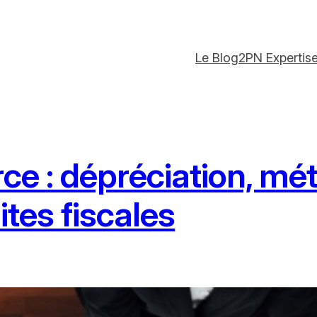
Le Blog
2PN Expertis
e : dépréciation, mé
ites fiscales