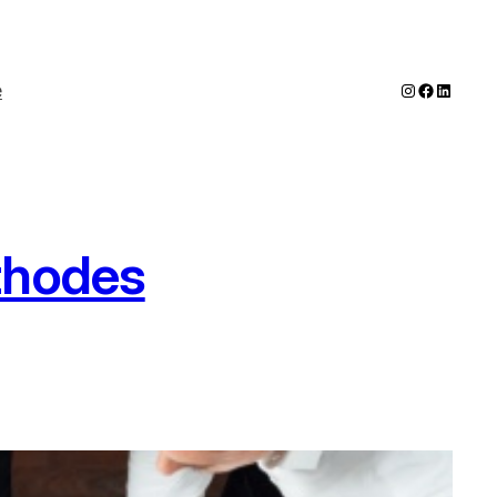
Instagram
Faceboo
LinkedI
e
thodes