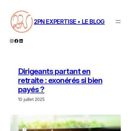
Aller
au
contenu
2PN EXPERTISE • LE BLOG
Instagram
Facebook
LinkedIn
Dirigeants partant en
retraite : exonérés si bien
payés ?
10 juillet 2025