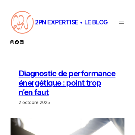
Aller
au
contenu
2PN EXPERTISE • LE BLOG
Instagram
Facebook
LinkedIn
Diagnostic de performance
énergétique : point trop
n’en faut
2 octobre 2025