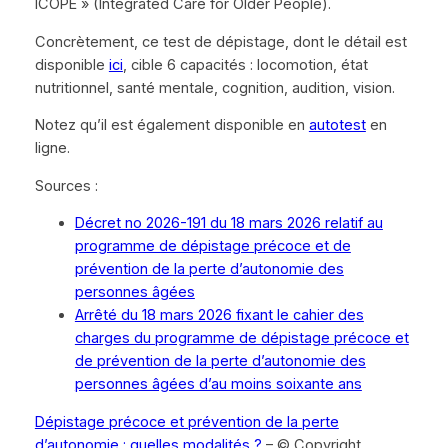
ICOPE » (Integrated Care for Older People).
Concrètement, ce test de dépistage, dont le détail est
disponible
ici
, cible 6 capacités : locomotion, état
nutritionnel, santé mentale, cognition, audition, vision.
Notez qu’il est également disponible en
autotest
en
ligne.
Sources :
Décret no 2026-191 du 18 mars 2026 relatif au
programme de dépistage précoce et de
prévention de la perte d’autonomie des
personnes âgées
Arrêté du 18 mars 2026 fixant le cahier des
charges du programme de dépistage précoce et
de prévention de la perte d’autonomie des
personnes âgées d’au moins soixante ans
Dépistage précoce et prévention de la perte
d’autonomie : quelles modalités ?
– © Copyright