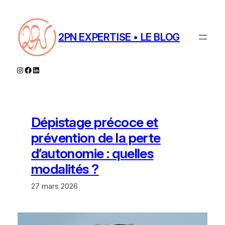
Aller
au
contenu
2PN EXPERTISE • LE BLOG
Instagram
Facebook
LinkedIn
Dépistage précoce et
prévention de la perte
d’autonomie : quelles
modalités ?
27 mars 2026