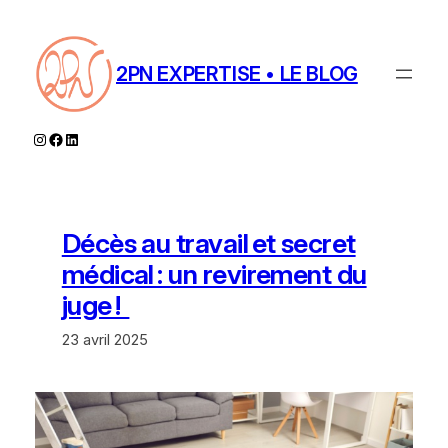
Aller
au
contenu
2PN EXPERTISE • LE BLOG
Instagram
Facebook
LinkedIn
Décès au travail et secret
médical : un revirement du
juge !
23 avril 2025