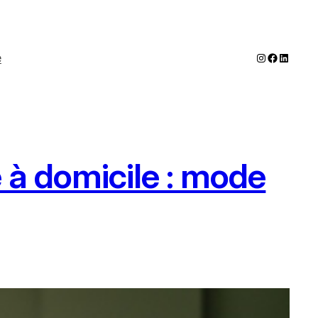
Instagram
Faceboo
LinkedI
e
é à domicile : mode