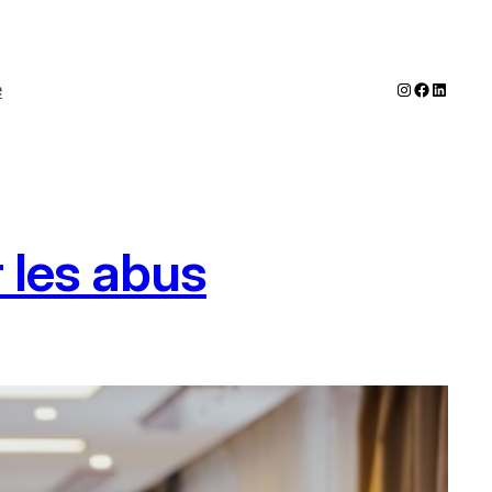
Instagram
Faceboo
LinkedI
e
 les abus