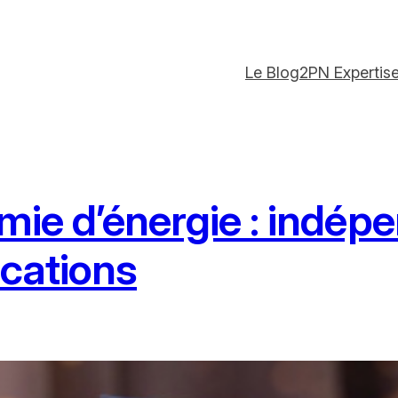
Le Blog
2PN Expertis
omie d’énergie : indé
ications