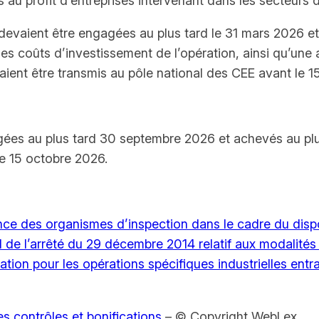
 au profit d’entreprises intervenant dans les secteurs d
ns devaient être engagées au plus tard le 31 mars 2026 
coûts d’investissement de l’opération, ainsi qu’une at
nt être transmis au pôle national des CEE avant le 15
gées au plus tard 30 septembre 2026 et achevés au plu
e 15 octobre 2026.
nce des organismes d’inspection dans le cadre du dispo
 de l’arrêté du 29 décembre 2014 relatif aux modalités d
ation pour les opérations spécifiques industrielles en
s contrôles et bonifications
– © Copyright WebLex