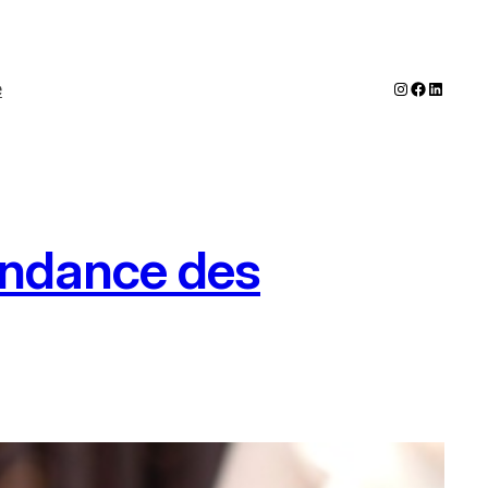
Instagram
Faceboo
LinkedI
e
pendance des