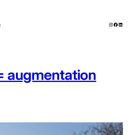
Instagram
Faceboo
LinkedI
e
r = augmentation