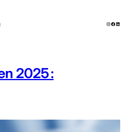
Instagram
Faceboo
LinkedI
e
en 2025 :