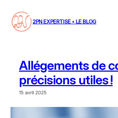
Aller
au
contenu
2PN EXPERTISE • LE BLOG
Allégements de co
précisions utiles !
15 avril 2025