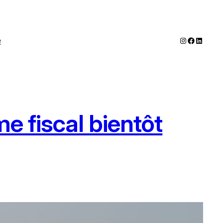
Instagram
Faceboo
LinkedI
e
e fiscal bientôt