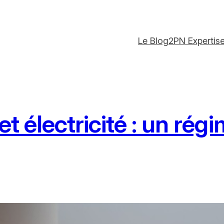
Le Blog
2PN Expertis
électricité : un régim