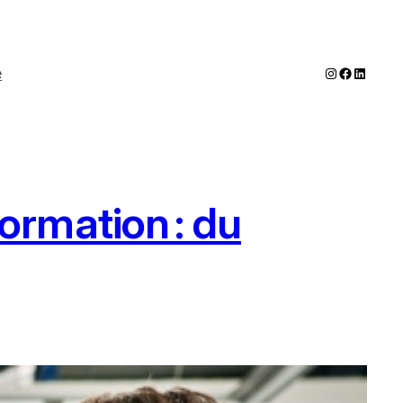
Instagram
Faceboo
LinkedI
e
rmation : du