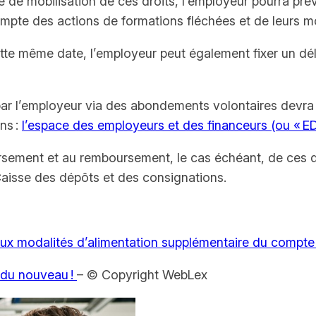
nce de mobilisation de ces droits, l’employeur pourra p
ompte des actions de formations fléchées et de leurs m
e même date, l’employeur peut également fixer un délai
PF par l’employeur via des abondements volontaires devr
ns :
l’espace des employeurs et des financeurs (ou « E
 versement et au remboursement, le cas échéant, de ces 
a Caisse des dépôts et des consignations.
 aux modalités d’alimentation supplémentaire du compte
 du nouveau !
– © Copyright WebLex