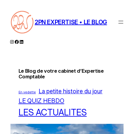
Aller
au
contenu
2PN EXPERTISE • LE BLOG
Instagram
Facebook
LinkedIn
Le Blog de votre cabinet d’Expertise
Comptable
La petite histoire du jour
En vedette
LE QUIZ HEBDO
LES ACTUALITES