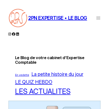
Aller
au
contenu
2PN EXPERTISE • LE BLOG
Instagram
Facebook
LinkedIn
Le Blog de votre cabinet d’Expertise
Comptable
La petite histoire du jour
En vedette
LE QUIZ HEBDO
LES ACTUALITES